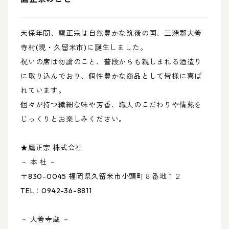
天保年間、鷹正宗は自然豊かな筑後の国、三潴郡大善
寺村(現・久留米市)に誕生しました。
祝いの席は勿論のこと、普段からも親しまれる酒造り
に取り込んでおり、個性豊かな商品として皆様に喜ば
れています。
個々が持つ繊細な味や芳香、職人のこだわりや情熱を
じっくりとお楽しみください。
★鷹正宗 株式会社
－ 本 社 －
〒830-0045 福岡県久留米市小頭町８番地１２
TEL：0942-36-8811
－ 大善寺蔵 －