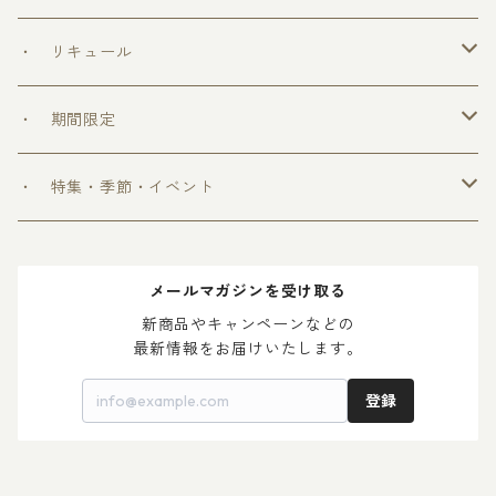
＞ めちゃうまシリーズ
・ リキュール
＞ ウフフの乳酸菌シリーズ
・ 期間限定
＞ 爽和場シリーズ
＞ 爽和場セット
・ 特集・季節・イベント
＞ ゆ ず 酒
＞ 木升付き 勝鷹
＞ 父の日 2024
メールマガジンを受け取る
＞ 梅 酒
＞ 母の日 2024
新商品やキャンペーンなどの

最新情報をお届けいたします。
登録