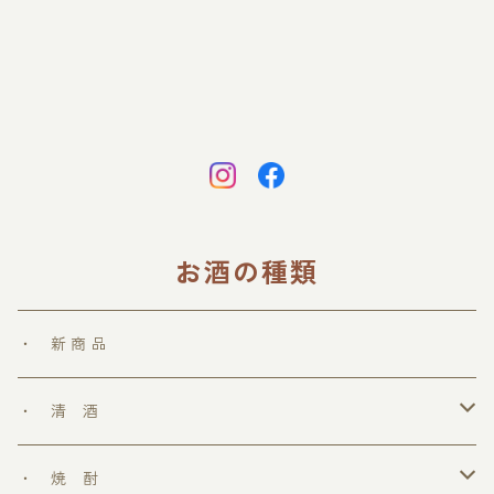
お酒の種類
・ 新 商 品
・ 清 酒
勝鷹
・ 焼 酎