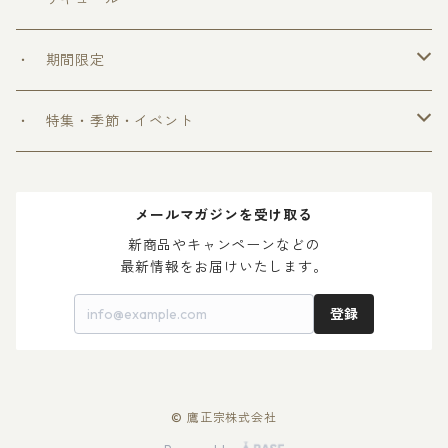
＞ ウフフの乳酸菌シリーズ
・ 期間限定
＞ 爽和場シリーズ
＞ 爽和場セット
・ 特集・季節・イベント
＞ ゆ ず 酒
＞ 木升付き 勝鷹
＞ 父の日 2024
メールマガジンを受け取る
＞ 梅 酒
＞ 母の日 2024
新商品やキャンペーンなどの

最新情報をお届けいたします。
登録
© 鷹正宗株式会社