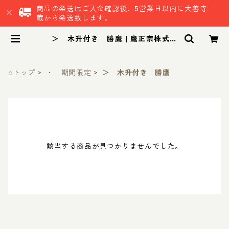
商品の発送はご入金確認後、5営業日以内に大善寺
蔵から発送致します。
＞ 木升付き 勝鷹 | 鷹正宗株式会
社
⌂トップ
・ 期間限定
＞ 木升付き 勝鷹
該当する商品が見つかりませんでした。