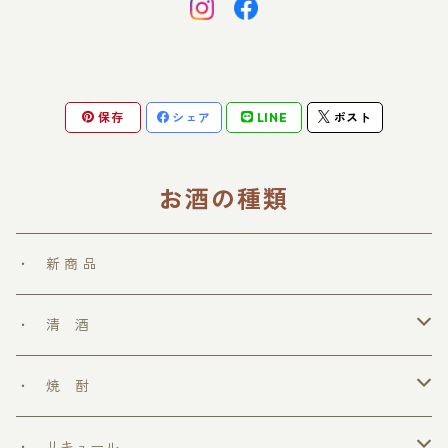
保存
シェア
LINE
ポスト
お酒の種類
・ 新 商 品
・ 清 酒
勝鷹
・ 焼 酎
＞ めちゃうまシリーズ
・ リキュール