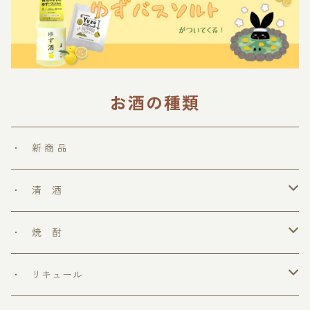
お酒の種類
・ 新 商 品
・ 清 酒
勝鷹
・ 焼 酎
＞ めちゃうまシリーズ
・ リキュール