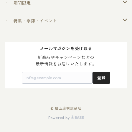
＞ ウフフの乳酸菌シリーズ
・ 期間限定
＞ 爽和場シリーズ
＞ 爽和場セット
・ 特集・季節・イベント
＞ ゆ ず 酒
＞ 木升付き 勝鷹
＞ 父の日 2024
メールマガジンを受け取る
＞ 梅 酒
＞ 母の日 2024
新商品やキャンペーンなどの

最新情報をお届けいたします。
登録
© 鷹正宗株式会社
Powered by