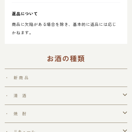
返品について
商品に欠陥がある場合を除き、基本的に返品には応じ
かねます。
お酒の種類
・ 新 商 品
・ 清 酒
勝鷹
・ 焼 酎
＞ めちゃうまシリーズ
・ リキュール