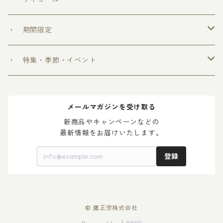
＞ ウフフの乳酸菌シリーズ
・ 期間限定
＞ 爽和場シリーズ
＞ 爽和場セット
・ 特集・季節・イベント
＞ ゆ ず 酒
＞ 木升付き 勝鷹
＞ 父の日 2024
メールマガジンを受け取る
＞ 梅 酒
＞ 母の日 2024
新商品やキャンペーンなどの

最新情報をお届けいたします。
登録
© 鷹正宗株式会社