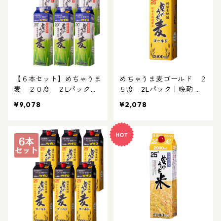
【６本セット】めちゃうま
めちゃうま麦ゴールド ２
麦 ２０度 ２Lパック｜
５度 2Lパック｜晩酌 飲
晩酌 飲み会 ２Lパック お
み会 ２Lパック お得な焼
¥9,078
¥2,078
得な焼酎 2L焼酎 パック焼
酎 2L焼酎 パック焼酎 白麹
酎
仕込み 琥珀焼酎