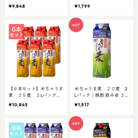
ット 麦25度 麦ゴールド25
パック お得な焼酎 2L焼酎
¥9,848
¥1,799
度 芋×2 米 計5本｜晩酌 飲
パック焼酎 TWSC銀賞受
み会 ２Lパック お得な焼
賞酒
酎 2L焼酎 パック焼酎 めち
ゃうまシリーズ
【６本セット】めちゃうま
めちゃうま麦 ２０度 2
麦 ２５度 ２Lパック｜
Lパック｜晩酌 飲み会 ２L
晩酌 飲み会 ２Lパック お
パック お得な焼酎 パック
¥10,845
¥1,517
得な焼酎 2L焼酎 パック焼
焼酎
酎 TWSC銀賞受賞酒