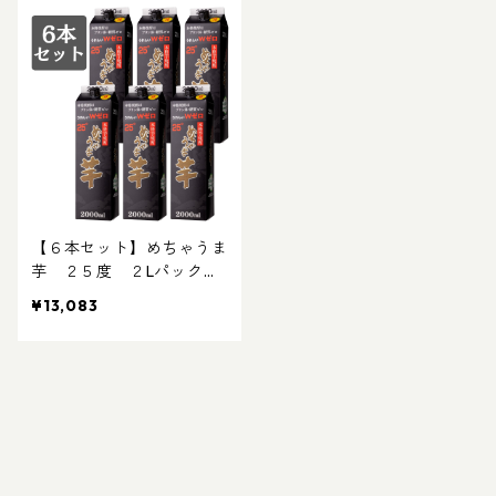
【６本セット】めちゃうま
芋 ２５度 ２Lパック｜
晩酌 飲み会 ２Lパック お
¥13,083
得な焼酎 2L焼酎 パック焼
酎 黒麴仕込み