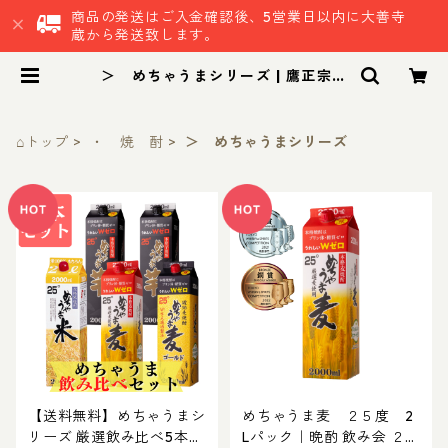
商品の発送はご入金確認後、5営業日以内に大善寺
蔵から発送致します。
＞ めちゃうまシリーズ | 鷹正宗株
式会社
⌂トップ
・ 焼 酎
＞ めちゃうまシリーズ
【送料無料】めちゃうまシ
めちゃうま麦 ２５度 2
リーズ 厳選飲み比べ5本セ
Lパック｜晩酌 飲み会 ２L