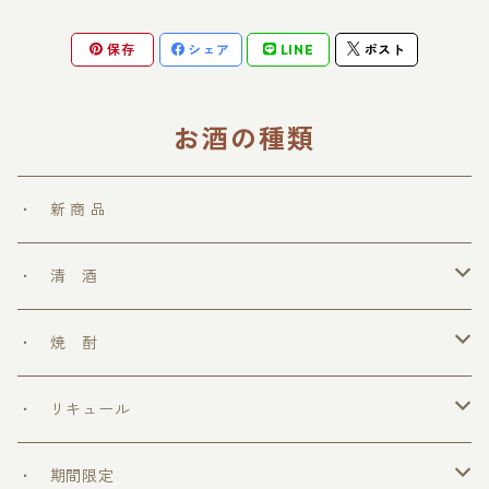
保存
シェア
LINE
ポスト
お酒の種類
・ 新 商 品
・ 清 酒
勝鷹
・ 焼 酎
＞ めちゃうまシリーズ
・ リキュール
＞ ウフフの乳酸菌シリーズ
・ 期間限定