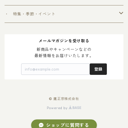
＞ 爽和場シリーズ
＞ 爽和場セット
・ 特集・季節・イベント
＞ ゆ ず 酒
＞ 木升付き 勝鷹
＞ 父の日 2024
メールマガジンを受け取る
＞ 梅 酒
＞ 母の日 2024
新商品やキャンペーンなどの

最新情報をお届けいたします。
登録
© 鷹正宗株式会社
Powered by
ショップに質問する