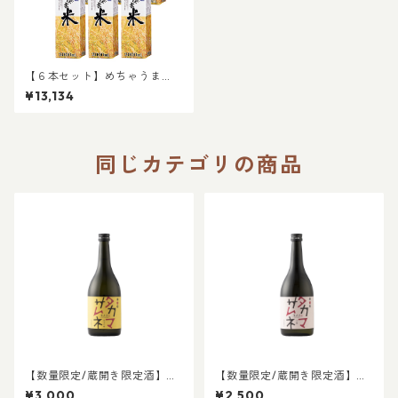
【６本セット】めちゃうま
米 ２５度 ２Lパック｜晩酌
¥13,134
飲み会 ２Lパック お得な焼酎
2L焼酎 パック焼酎
同じカテゴリの商品
【数量限定/蔵開き限定酒】タ
【数量限定/蔵開き限定酒】タ
カマサムネ 純米大吟醸
カマサムネ 大吟醸
¥3,000
¥2,500