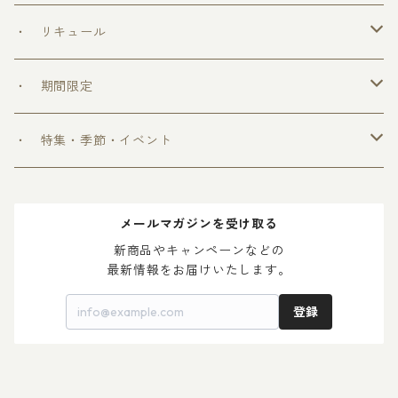
＞ めちゃうまシリーズ
・ リキュール
＞ ウフフの乳酸菌シリーズ
・ 期間限定
＞ 爽和場シリーズ
＞ 爽和場セット
・ 特集・季節・イベント
＞ ゆ ず 酒
＞ 木升付き 勝鷹
＞ 父の日 2024
メールマガジンを受け取る
＞ 梅 酒
＞ 母の日 2024
新商品やキャンペーンなどの

最新情報をお届けいたします。
登録