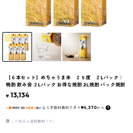
1
/3
【６本セット】めちゃうま米 ２５度 ２Lパック｜
晩酌 飲み会 ２Lパック お得な焼酎 2L焼酎 パック焼酎
13,134
¥
¥4,370
なら
手数料無料で
月々
から
この商品は
送料無料
です。