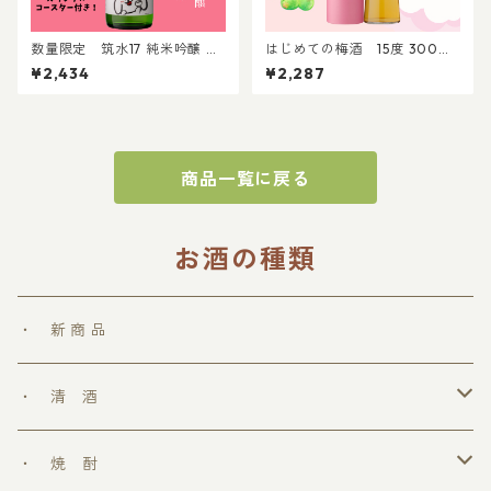
数量限定 筑水17 純米吟醸 パ
はじめての梅酒 15度 300ml
ントビスコラベル 720ml │パ
｜贈答 プレゼント 家飲み 贈り
¥2,434
¥2,287
ントビスココラボ ぺろち 純米
物 晩酌 梅酒 リキュール
吟醸 日本酒
商品一覧に戻る
お酒の種類
・ 新 商 品
・ 清 酒
勝鷹
・ 焼 酎