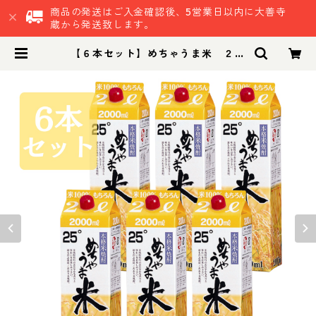
商品の発送はご入金確認後、5営業日以内に大善寺
蔵から発送致します。
【６本セット】めちゃうま米 ２５
度 ２Lパック｜晩酌 飲み会 ２Lパ
ック お得な焼酎 2L焼酎 パック焼酎
| 鷹正宗株式会社