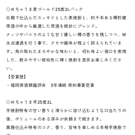
◇めちゃうま麦ゴールド25度2Lパック
白麹で仕込んだスッキリとした麦焼酎と、約千本ある樽貯蔵
原酒の中から厳選した原酒を絶妙にブレンド。
ナッツやバニラのような甘く優しい樽の香りを残しつつ、W
氷点濾過を行う事で、クセや雑味が程よく抑えられていま
す。角の取れたまろやかな味わいと、切れ味よい後口を実現
した、飲みやすい琥珀色に輝く焼酎を是非お楽しみくださ
い。
【受賞歴】
・福岡県酒類鑑評会 3年連続 県知事賞受賞
◇めちゃうま芋25度2L
芋焼酎特有の甘い香りと滑らかに溶け込むような口当たりの
後、ボリュームのある深みが余韻まで続きます。
黒麹仕込み特有のコク、香り、旨味を楽しめる本格芋焼酎で