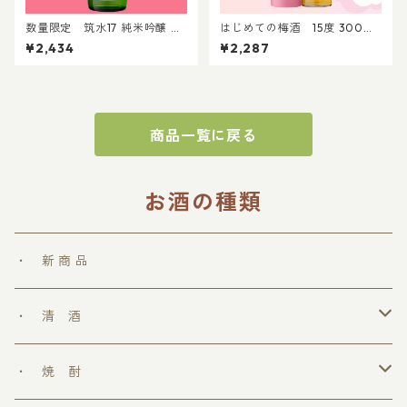
数量限定 筑水17 純米吟醸 パ
はじめての梅酒 15度 300ml
ントビスコラベル 720ml │パ
｜贈答 プレゼント 家飲み 贈り
¥2,434
¥2,287
ントビスココラボ ぺろち 純米
物 晩酌 梅酒 リキュール
吟醸 日本酒
商品一覧に戻る
お酒の種類
・ 新 商 品
・ 清 酒
勝鷹
・ 焼 酎