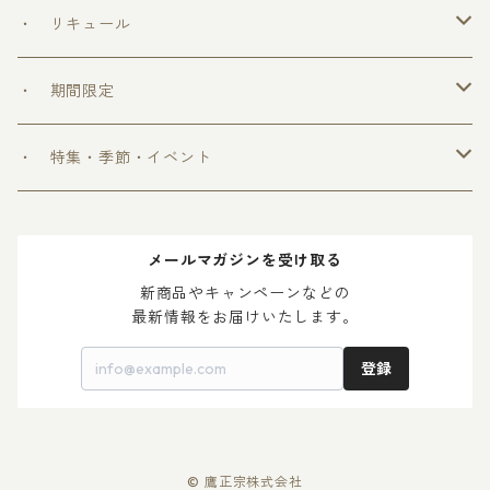
＞ めちゃうまシリーズ
・ リキュール
＞ ウフフの乳酸菌シリーズ
・ 期間限定
＞ 爽和場シリーズ
＞ 爽和場セット
・ 特集・季節・イベント
＞ ゆ ず 酒
＞ 木升付き 勝鷹
＞ 父の日 2024
メールマガジンを受け取る
＞ 梅 酒
＞ 母の日 2024
新商品やキャンペーンなどの

最新情報をお届けいたします。
登録
© 鷹正宗株式会社