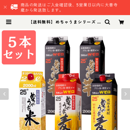
商品の発送はご入金確認後、5営業日以内に大善寺
蔵から発送致します。
【送料無料】めちゃうまシリーズ 厳
選飲み比べ5本セット 麦25度 麦ゴー
ルド25度 芋×2 米 計5本｜晩酌 飲み
会 ２Lパック お得な焼酎 2L焼酎 パ
ック焼酎 めちゃうまシリーズ | 鷹正
宗株式会社