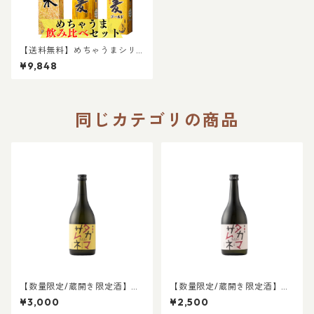
【送料無料】めちゃうまシリ
ーズ 厳選飲み比べ5本セット
¥9,848
麦25度 麦ゴールド25度 芋×2
米 計5本｜晩酌 飲み会 ２Lパ
ック お得な焼酎 2L焼酎 パッ
ク焼酎 めちゃうまシリーズ
同じカテゴリの商品
【数量限定/蔵開き限定酒】タ
【数量限定/蔵開き限定酒】タ
カマサムネ 純米大吟醸
カマサムネ 大吟醸
¥3,000
¥2,500