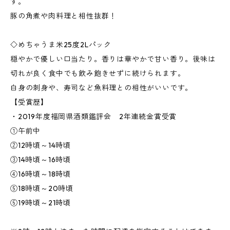
す。
豚の角煮や肉料理と相性抜群！
◇めちゃうま米25度2Lパック
穏やかで優しい口当たり。香りは華やかで甘い香り。後味は
切れが良く食中でも飲み飽きせずに続けられます。
白身の刺身や、寿司など魚料理との相性がいいです。
【受賞歴】
・2019年度福岡県酒類鑑評会 2年連続金賞受賞
①午前中
②12時頃～14時頃
③14時頃～16時頃
④16時頃～18時頃
⑤18時頃～20時頃
⑥19時頃～21時頃