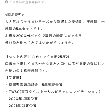
この商品は
送料無料
です。
<商品説明>
大人気めちゃうまシリーズから厳選した麦焼酎、芋焼酎、米
焼酎の5本セットです。
お得な2000mlパックで毎日の晩酌にピッタリ！
是非飲み比べてみてはいかがでしょうか。
【セット内容】 ◇めちゃうま麦25度2L
口当たり優しくまろやかな旨みと口中に広がる麦の香ばしさ
が魅力の本格麦焼酎です。
【受賞歴】
・福岡県酒類鑑評会 5年連続金賞
・TWSC(東京ウイスキー＆スピリッツコンペティション)
2020年 銅賞受賞
2021年 銀賞受賞