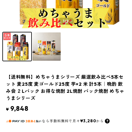
1
/2
【送料無料】めちゃうまシリーズ 厳選飲み比べ5本セ
ット 麦25度 麦ゴールド25度 芋×2 米 計5本｜晩酌 飲
み会 ２Lパック お得な焼酎 2L焼酎 パック焼酎 めちゃ
うまシリーズ
9,848
¥
¥3,280
なら
手数料無料で
月々
から