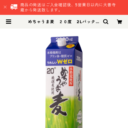
商品の発送はご入金確認後、5営業日以内に大善寺
蔵から発送致します。
めちゃうま麦 ２０度 2Lパック｜
晩酌 飲み会 ２Lパック お得な焼酎
パック焼酎 | 鷹正宗株式会社