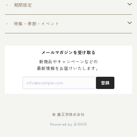
＞ ウフフの乳酸菌シリーズ
・ 期間限定
＞ 爽和場シリーズ
＞ 爽和場セット
・ 特集・季節・イベント
＞ ゆ ず 酒
＞ 木升付き 勝鷹
＞ 父の日 2024
メールマガジンを受け取る
＞ 梅 酒
＞ 母の日 2024
新商品やキャンペーンなどの

最新情報をお届けいたします。
登録
© 鷹正宗株式会社
Powered by