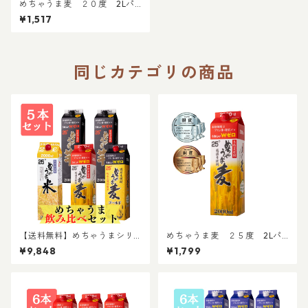
めちゃうま麦 ２０度 2Lパ
ック｜晩酌 飲み会 ２Lパック
¥1,517
お得な焼酎 パック焼酎
同じカテゴリの商品
【送料無料】めちゃうまシリ
めちゃうま麦 ２５度 2Lパ
ーズ 厳選飲み比べ5本セット
ック｜晩酌 飲み会 ２Lパック
¥9,848
¥1,799
麦25度 麦ゴールド25度 芋×2
お得な焼酎 2L焼酎 パック焼酎
米 計5本｜晩酌 飲み会 ２Lパ
TWSC銀賞受賞酒
ック お得な焼酎 2L焼酎 パッ
ク焼酎 めちゃうまシリーズ