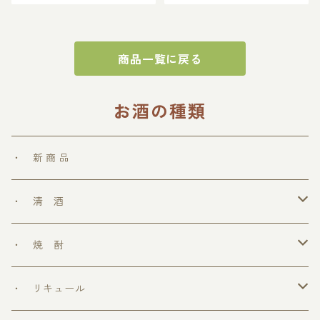
ック焼酎 白麹仕込み 琥珀焼酎
な焼酎 2L焼酎 パック焼酎 白
麹仕込み 琥珀焼酎
商品一覧に戻る
お酒の種類
・ 新 商 品
・ 清 酒
勝鷹
・ 焼 酎
＞ めちゃうまシリーズ
・ リキュール