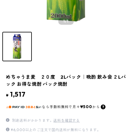
1
/1
めちゃうま麦 ２０度 2Lパック｜晩酌 飲み会 ２Lパ
ック お得な焼酎 パック焼酎
1,517
¥
¥500
なら
手数料無料で
月々
から
別途送料がかかります。
送料を確認する
¥6,000以上のご注文で国内送料が無料になります。