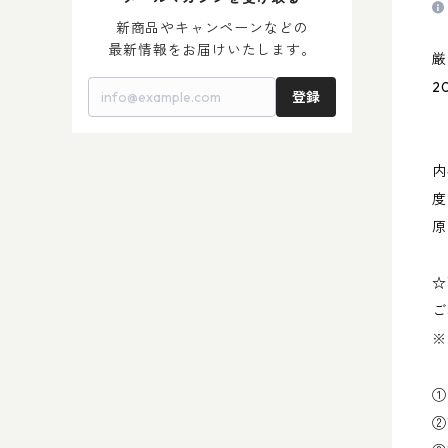
＞ 梅 酒
＞ 母の日 2024
新商品やキャンペーンなどの

最新情報をお届けいたします。
厳
2
登録
内
度
原
☆
ご
※
①
②