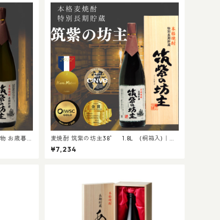
り物 お歳暮
麦焼酎 筑紫の坊主38゜ 1.8L (桐箱入)｜贈
貯蔵 IW
り物 お歳暮 贈答 プレゼント 父の日 還暦 祝
¥7,234
事 晩酌 長期貯蔵 IWSC/TWSC金賞受賞酒