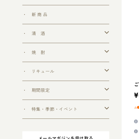
・ 新 商 品
・ 清 酒
勝鷹
・ 焼 酎
＞ めちゃうまシリーズ
・ リキュール
ご
＞ ウフフの乳酸菌シリーズ
・ 期間限定
¥
＞ 爽和場シリーズ
＞ 爽和場セット
・ 特集・季節・イベント
＞ ゆ ず 酒
＞ 木升付き 勝鷹
＞ 父の日 2024
メールマガジンを受け取る