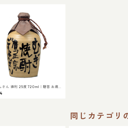
さん 徳利 25度 720ml｜贈答 お歳
ゼント 晩酌 徳利 父の日
54
同じカテゴリ