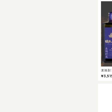
麦焼酎 
答 プレ
¥3,51
蔵 I