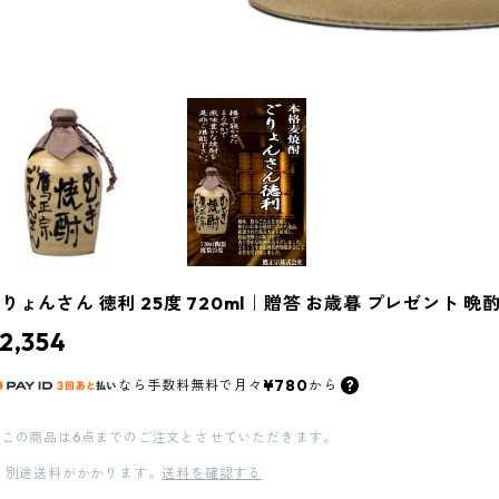
りょんさん 徳利 25度 720ml｜贈答 お歳暮 プレゼント 晩
2,354
¥780
なら
手数料無料で
月々
から
この商品は6点までのご注文とさせていただきます。
別途送料がかかります。
送料を確認する