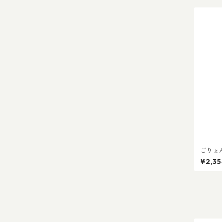
ごりょん
暮 プレ
¥2,3