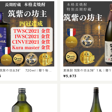
筑紫の坊主38゜ 720ml｜贈り物 贈
麦焼酎 筑紫の坊主38゜1.8L｜贈
ゼント 還暦 お歳暮 祝事 晩酌 長期貯
贈答 プレゼント 還暦 祝事 晩酌 長期
5
¥5,873
WSC/TWSC金賞受賞酒
SC/TWSC金賞受賞酒