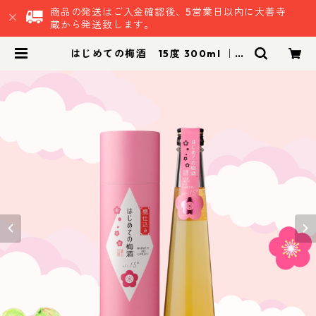
商品の発送はご入金確認後、5営業日以内に大善寺
蔵から発送致します。
はじめての梅酒 15度 300ml ｜贈
答 プレゼント 家飲み 贈り物 晩酌 梅
酒 リキュール | 鷹正宗株式会社