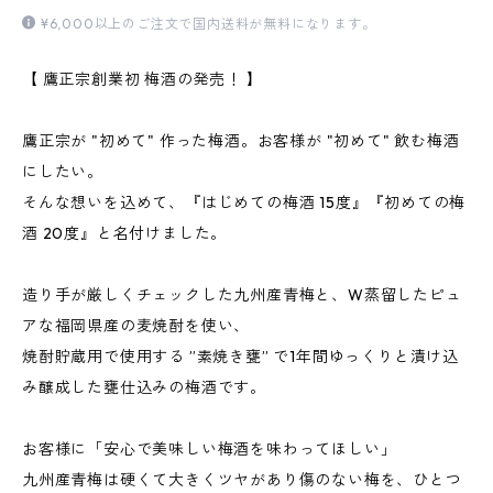
¥6,000以上のご注文で国内送料が無料になります。
【 鷹正宗創業初 梅酒の発売！ 】
鷹正宗が "初めて" 作った梅酒。お客様が "初めて" 飲む梅酒
にしたい。
そんな想いを込めて、『はじめての梅酒 15度』『初めての梅
酒 20度』と名付けました。
造り手が厳しくチェックした九州産青梅と、W蒸留したピュ
アな福岡県産の麦焼酎を使い、
焼酎貯蔵用で使用する ”素焼き甕” で1年間ゆっくりと漬け込
み醸成した甕仕込みの梅酒です。
お客様に「安心で美味しい梅酒を味わってほしい」
九州産青梅は硬くて大きくツヤがあり傷のない梅を、ひとつ