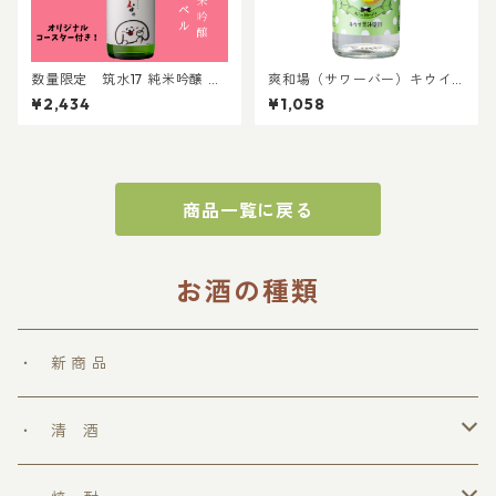
数量限定 筑水17 純米吟醸 パ
爽和場（サワーバー）キウイ
ントビスコラベル 720ml │パ
サワーの素｜自宅で簡単 健康
¥2,434
¥1,058
ントビスココラボ ぺろち 純米
志向 糖類ゼロ プリン体ゼロ 晩
吟醸 日本酒
酌 食事に合うお酒 お家居酒屋
キウイサワー
商品一覧に戻る
お酒の種類
・ 新 商 品
・ 清 酒