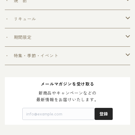
勝鷹
・ 焼 酎
＞ めちゃうまシリーズ
・ リキュール
＞ ウフフの乳酸菌シリーズ
・ 期間限定
＞ 爽和場シリーズ
＞ 爽和場セット
・ 特集・季節・イベント
＞ ゆ ず 酒
＞ 木升付き 勝鷹
＞ 父の日 2024
メールマガジンを受け取る
＞ 梅 酒
＞ 母の日 2024
新商品やキャンペーンなどの

最新情報をお届けいたします。
登録