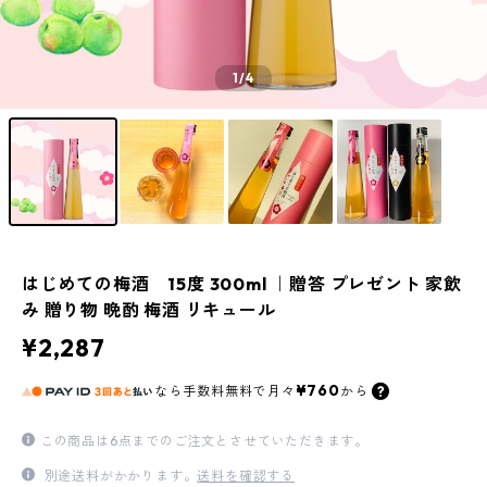
1
/4
はじめての梅酒 15度 300ml ｜贈答 プレゼント 家飲
み 贈り物 晩酌 梅酒 リキュール
¥2,287
¥760
なら
手数料無料で
月々
から
この商品は6点までのご注文とさせていただきます。
別途送料がかかります。
送料を確認する