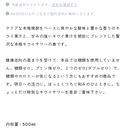
別途送料がかかります。
送料を確認する
¥6,000以上のご注文で国内送料が無料になります。
クリアな本格焼酎をベースに爽やかな酸味と豊かな香りのキ
ウイ果汁と、甘みの強いキウイ果汁を絶妙にブレンドした贅
沢な本格キウイサワーの素です。
健康志向の高まりを受けて、本品では糖類を使用していませ
ん。糖類ゼロ。プリン体ゼロ。２つのゼロ(ダブルゼロ）で、
糖類やカロリーが気になるという方にもおすすめの商品で
す。明日への活力に。ほっとくつろぐ和みのひとときに。ち
ょっとだけ特別なキウイサワーを是非ご賞味下さい。
内容量：500ml