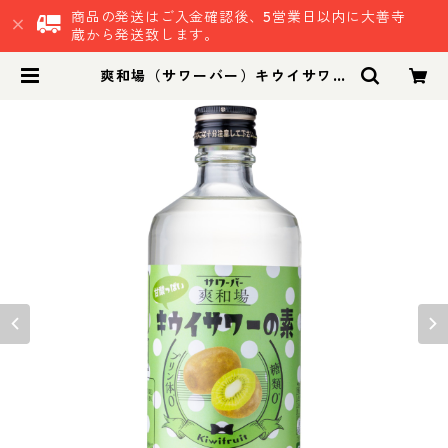
商品の発送はご入金確認後、5営業日以内に大善寺
蔵から発送致します。
爽和場（サワーバー）キウイサワー
の素｜自宅で簡単 健康志向 糖類ゼ
ロ プリン体ゼロ 晩酌 食事に合うお
酒 お家居酒屋 キウイサワー | 鷹正宗
株式会社