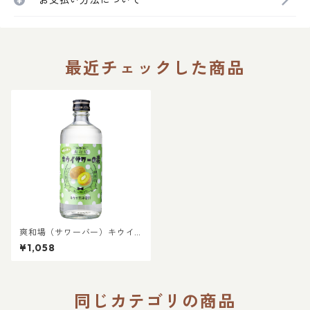
お支払い方法について
最近チェックした商品
爽和場（サワーバー）キウイ
サワーの素｜自宅で簡単 健康
¥1,058
志向 糖類ゼロ プリン体ゼロ 晩
酌 食事に合うお酒 お家居酒屋
キウイサワー
同じカテゴリの商品