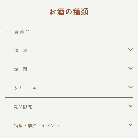
お酒の種類
・ 新 商 品
・ 清 酒
勝鷹
・ 焼 酎
＞ めちゃうまシリーズ
・ リキュール
＞ ウフフの乳酸菌シリーズ
・ 期間限定
＞ 爽和場シリーズ
＞ 爽和場セット
・ 特集・季節・イベント