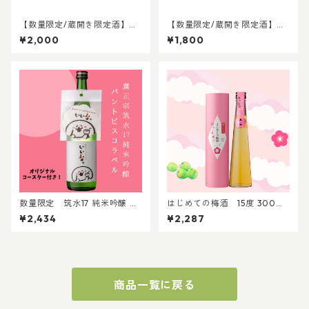
【数量限定/蔵開き限定酒】タ
【数量限定/蔵開き限定酒】タ
カマサムネ 吟醸酒
カマサムネ 純米酒
¥2,000
¥1,800
数量限定 筑水17 純米吟醸 パ
はじめての梅酒 15度 300ml
ントビスコラベル 720ml │パ
｜贈答 プレゼント 家飲み 贈り
¥2,434
¥2,287
ントビスココラボ ぺろち 純米
物 晩酌 梅酒 リキュール
吟醸 日本酒
商品一覧に戻る