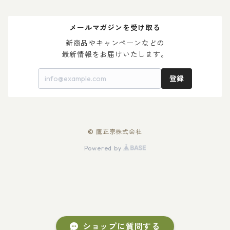
＞ ゆ ず 酒
＞ 木升付き 勝鷹
＞ 父の日 2024
メールマガジンを受け取る
＞ 梅 酒
＞ 母の日 2024
新商品やキャンペーンなどの

最新情報をお届けいたします。
登録
© 鷹正宗株式会社
Powered by
ショップに質問する