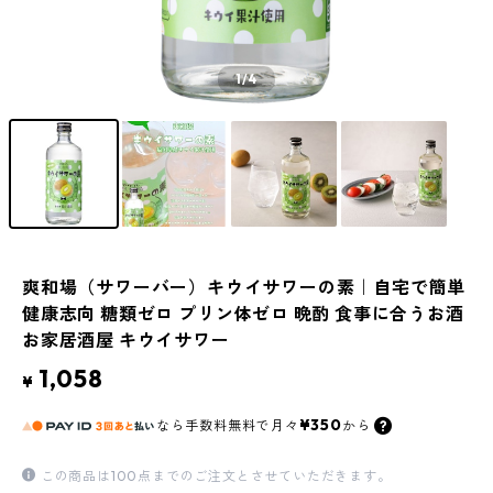
1
/4
爽和場（サワーバー）キウイサワーの素｜自宅で簡単
健康志向 糖類ゼロ プリン体ゼロ 晩酌 食事に合うお酒
お家居酒屋 キウイサワー
1,058
¥
¥350
なら
手数料無料で
月々
から
この商品は100点までのご注文とさせていただきます。