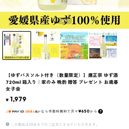
1
/4
【ゆずバスソルト付き（数量限定）】鷹正宗 ゆず酒
720ml 箱入り｜家のみ 晩酌 贈答 プレゼント お歳暮
女子会
1,979
¥
¥650
なら
手数料無料で
月々
から
この商品は10点までのご注文とさせていただきます。