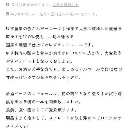
別途送料がかかります。
送料を確認する
¥6,000以上のご注文で国内送料が無料になります。
ゆず農家の皆さんが一つ一つ手作業で大事に収穫した愛媛県
産ゆずを100％使用し、切れ味ある
国産の清酒で仕上げたゆずのリキュールです。
ゆず特有の酸味と苦味が爽やかに口の中に広がり、大変飲み
やすいテイストとなっております。
また、お酒が苦手な方でも、楽しめるアルコール度数10度の
甘酸っぱいゆずのお酒を楽しみ下さい。
清酒ベースのリキュールは、初の商品となり造り手が試行錯
誤を重ね自慢の一品を開発致しました。
食前、食中酒としてご愛飲頂けます。
製品をよく冷やして、ストレートか氷を浮かべてロックがオ
ススメです❕