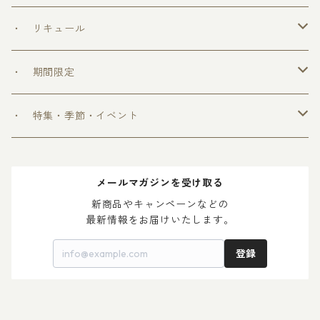
＞ めちゃうまシリーズ
・ リキュール
＞ ウフフの乳酸菌シリーズ
・ 期間限定
＞ 爽和場シリーズ
＞ 爽和場セット
・ 特集・季節・イベント
＞ ゆ ず 酒
＞ 木升付き 勝鷹
＞ 父の日 2024
メールマガジンを受け取る
＞ 梅 酒
＞ 母の日 2024
新商品やキャンペーンなどの

最新情報をお届けいたします。
登録