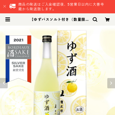
商品の発送はご入金確認後、5営業日以内に大善寺
蔵から発送致します。
【ゆずバスソルト付き（数量限
定）】鷹正宗 ゆず酒 720ml 箱入り
｜家のみ 晩酌 贈答 プレゼント お歳
暮 女子会 | 鷹正宗株式会社