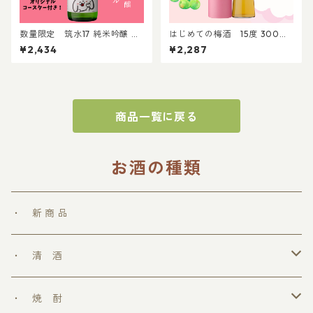
数量限定 筑水17 純米吟醸 パ
はじめての梅酒 15度 300ml
ントビスコラベル 720ml │パ
｜贈答 プレゼント 家飲み 贈り
¥2,434
¥2,287
ントビスココラボ ぺろち 純米
物 晩酌 梅酒 リキュール
吟醸 日本酒
商品一覧に戻る
お酒の種類
・ 新 商 品
・ 清 酒
勝鷹
・ 焼 酎