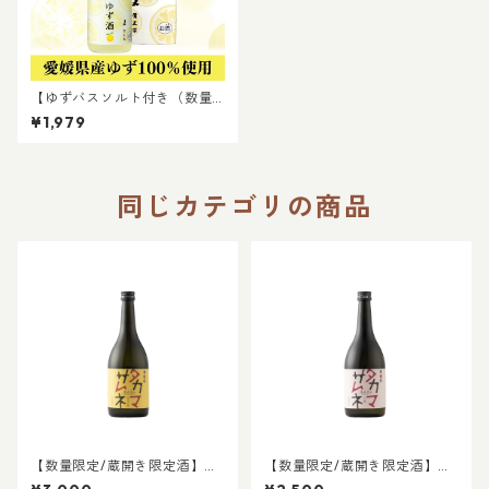
【ゆずバスソルト付き（数量
限定）】鷹正宗 ゆず酒 720ml
¥1,979
箱入り｜家のみ 晩酌 贈答 プレ
ゼント お歳暮 女子会
同じカテゴリの商品
【数量限定/蔵開き限定酒】タ
【数量限定/蔵開き限定酒】タ
カマサムネ 純米大吟醸
カマサムネ 大吟醸