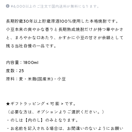
¥6,000以上のご注文で国内送料が無料になります。
長期貯蔵30年以上貯蔵原酒100％使用した本格焼酎です。
小豆本来の爽やかな香りと長期熟成焼酎だけが持つ華やかさ
と、まろやかな口あたり、かすかに小豆の甘さが余韻として
残る当社自慢の一品です。
内容量：1800ml
度数：25
原料：麦・米麹(国産米)・小豆
★ギフトラッピング < 可 能 > です。
（必要な方は、オプションよりご選択ください。）
・のしは【内のし】のみとなります。
・お名前を記入される場合は、お間違いのないようにお願い