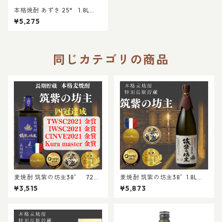
本格焼酎 あずき 25° 1.8L
（桐箱入）｜晩酌 家のみ 贈答
¥5,275
お歳暮 プレゼント 還暦祝 催事
同じカテゴリの商品
麦焼酎 筑紫の坊主38゜ 720
麦焼酎 筑紫の坊主38゜1.8L｜
ml｜贈り物 贈答 プレゼント
贈り物 お歳暮 贈答 プレゼント
¥3,515
¥5,873
還暦 お歳暮 祝事 晩酌 長期貯
還暦 祝事 晩酌 長期貯蔵 IWS
蔵 IWSC/TWSC金賞受賞酒
C/TWSC金賞受賞酒