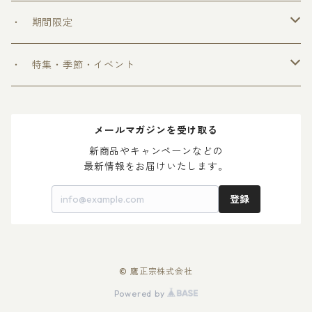
＞ ウフフの乳酸菌シリーズ
・ 期間限定
＞ 爽和場シリーズ
＞ 爽和場セット
・ 特集・季節・イベント
＞ ゆ ず 酒
＞ 木升付き 勝鷹
＞ 父の日 2024
メールマガジンを受け取る
＞ 梅 酒
＞ 母の日 2024
新商品やキャンペーンなどの

最新情報をお届けいたします。
登録
© 鷹正宗株式会社
Powered by