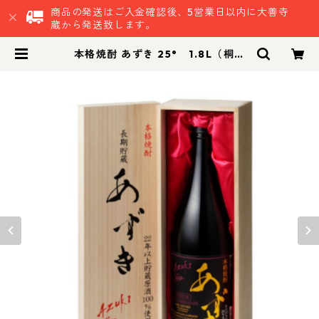
商品の発送はご入金確認後、5営業日以内に大善寺
蔵から発送致します。
本格焼酎 あずき 25° 1.8L（桐箱
入）｜晩酌 家のみ 贈答 お歳暮 プレ
ゼント 還暦祝 催事 | 鷹正宗株式会社