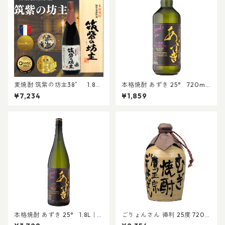
麦焼酎 筑紫の坊主38゜ 1.8L
本格焼酎 あずき 25° 720ml
(桐箱入)｜贈り物 お歳暮 贈
｜晩酌 家のみ 贈答 お歳暮 プ
¥7,234
¥1,859
答 プレゼント 父の日 還暦 祝
レゼント 還暦祝 催事
事 晩酌 長期貯蔵 IWSC/TWSC
金賞受賞酒
本格焼酎 あずき 25° 1.8L｜
ごりょんさん 徳利 25度 720m
晩酌 家のみ 贈答 お歳暮 プレ
l｜贈答 お歳暮 プレゼント 晩