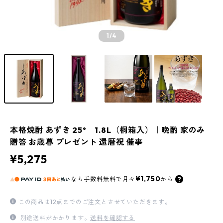
1
/4
本格焼酎 あずき 25° 1.8L（桐箱入）｜晩酌 家のみ
贈答 お歳暮 プレゼント 還暦祝 催事
¥5,275
¥1,750
なら
手数料無料で
月々
から
この商品は12点までのご注文とさせていただきます。
別途送料がかかります。
送料を確認する