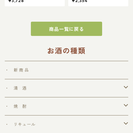
¥3,728
¥2,354
ゼント 還暦祝 催事
酌 徳利 父の日
商品一覧に戻る
お酒の種類
・ 新 商 品
・ 清 酒
勝鷹
・ 焼 酎
＞ めちゃうまシリーズ
・ リキュール