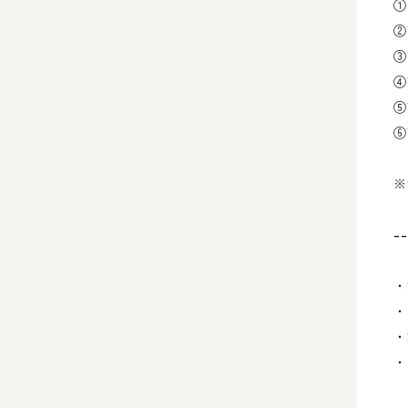
①
②
③
④
⑤
⑥
※
--
・
・
・
・