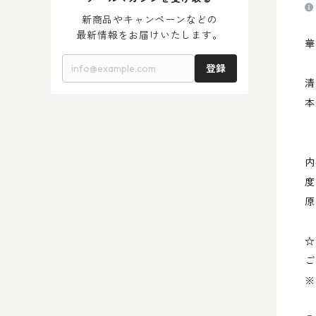
＞ 梅 酒
＞ 母の日 2024
新商品やキャンペーンなどの

最新情報をお届けいたします。
華
登録
清
本
内
度
原
☆
ご
※