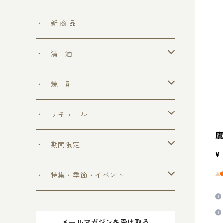
・ 新 商 品
・ 清 酒
勝鷹
・ 焼 酎
＞ めちゃうまシリーズ
・ リキュール
鷹
＞ ウフフの乳酸菌シリーズ
・ 期間限定
¥
＞ 爽和場シリーズ
＞ 爽和場セット
・ 特集・季節・イベント
＞ ゆ ず 酒
＞ 木升付き 勝鷹
＞ 父の日 2024
メールマガジンを受け取る