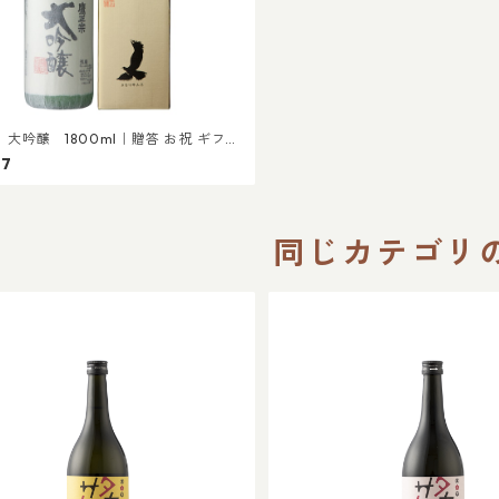
大吟醸 1800ml｜贈答 お祝 ギフト
ト 還暦 晩酌 父の日
97
同じカテゴリ