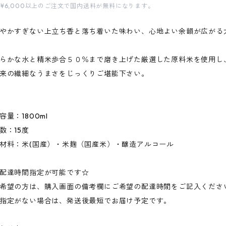
¥6,000以上のご注文で国内送料が無料になります。
やかすぎない上立ち香と落ち着いた味わい、心地よい余韻が広がる
らかな水と精米歩合５０％まで磨き上げた厳選した原料米を使用し
来の繊細なうまさをじっくりご堪能下さい。
容量：1800ml
数：15度
材料：米(国産）・米麹（国産米）・醸造アルコール
配達時間指定が可能です☆
希望の方は、購入画面の備考欄にご希望の配達時間をご記入くださ
指定がない場合は、発送後最短でお届け予定です。