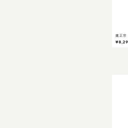
鷹正宗 
プレゼン
¥8,2