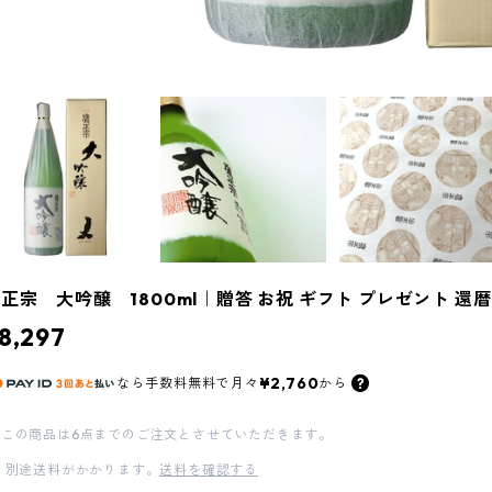
正宗 大吟醸 1800ml｜贈答 お祝 ギフト プレゼント 還暦
8,297
¥2,760
なら
手数料無料で
月々
から
この商品は6点までのご注文とさせていただきます。
別途送料がかかります。
送料を確認する