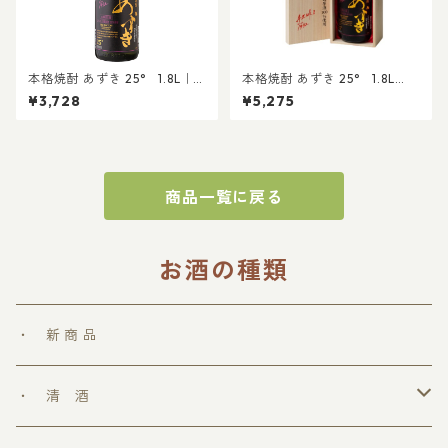
本格焼酎 あずき 25° 1.8L｜
本格焼酎 あずき 25° 1.8L
晩酌 家のみ 贈答 お歳暮 プレ
（桐箱入）｜晩酌 家のみ 贈答
¥3,728
¥5,275
ゼント 還暦祝 催事
お歳暮 プレゼント 還暦祝 催事
商品一覧に戻る
お酒の種類
・ 新 商 品
・ 清 酒