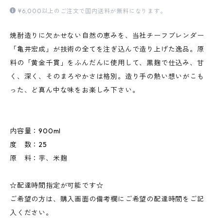
¥6,000以上のご注文で国内送料が無料になります。
焼酎造りに欠かせない自然の恵みを、当社チーフブレンダー
「亀井宏成」が技術の全てを注ぎ込んで造り上げた逸品。原
料の「黄金千貫」をふんだんに使用して、黒麹で仕込み、甘
く、深く、そのまろやかさは格別。造り手の熱い想いがこも
った、ど真ん中な味をお楽しみ下さい。
内容量：900ml
度 数：25
原 料：芋、米麹
☆配達時間指定が可能です☆
ご希望の方は、購入画面の備考欄にご希望の配達時間をご記
入ください。