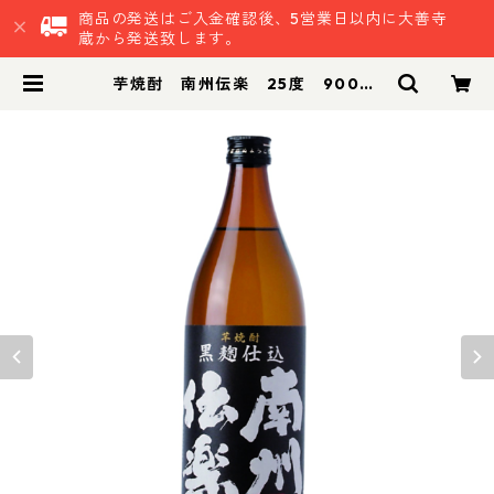
商品の発送はご入金確認後、5営業日以内に大善寺
蔵から発送致します。
芋焼酎 南州伝楽 25度 900ml
｜黄金千貫 黒麴仕込み 晩酌 飲み会
業務用 | 鷹正宗株式会社