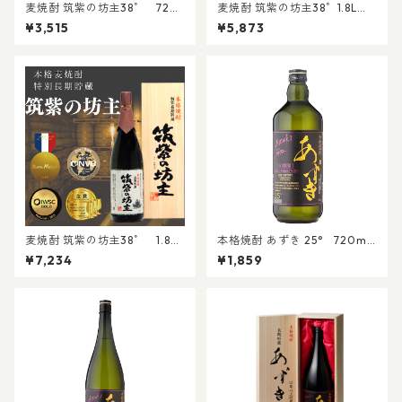
麦焼酎 筑紫の坊主38゜ 720
麦焼酎 筑紫の坊主38゜1.8L｜
ml｜贈り物 贈答 プレゼント
贈り物 お歳暮 贈答 プレゼント
¥3,515
¥5,873
還暦 お歳暮 祝事 晩酌 長期貯
還暦 祝事 晩酌 長期貯蔵 IWS
蔵 IWSC/TWSC金賞受賞酒
C/TWSC金賞受賞酒
麦焼酎 筑紫の坊主38゜ 1.8L
本格焼酎 あずき 25° 720ml
(桐箱入)｜贈り物 お歳暮 贈
｜晩酌 家のみ 贈答 お歳暮 プ
¥7,234
¥1,859
答 プレゼント 父の日 還暦 祝
レゼント 還暦祝 催事
事 晩酌 長期貯蔵 IWSC/TWSC
金賞受賞酒