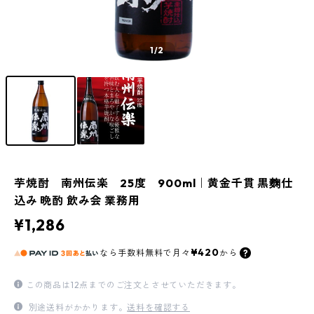
1
/2
芋焼酎 南州伝楽 25度 900ml｜黄金千貫 黒麴仕
込み 晩酌 飲み会 業務用
¥1,286
¥420
なら
手数料無料で
月々
から
この商品は12点までのご注文とさせていただきます。
別途送料がかかります。
送料を確認する