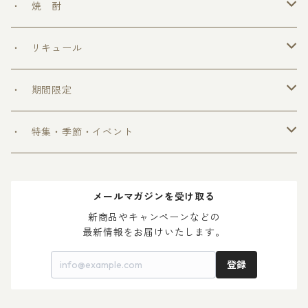
勝鷹
・ 焼 酎
＞ めちゃうまシリーズ
・ リキュール
＞ ウフフの乳酸菌シリーズ
・ 期間限定
＞ 爽和場シリーズ
＞ 爽和場セット
・ 特集・季節・イベント
＞ ゆ ず 酒
＞ 木升付き 勝鷹
＞ 父の日 2024
メールマガジンを受け取る
＞ 梅 酒
＞ 母の日 2024
新商品やキャンペーンなどの

最新情報をお届けいたします。
登録