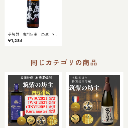
芋焼酎 南州伝楽 25度 90
0ml｜黄金千貫 黒麴仕込み 晩
¥1,286
酌 飲み会 業務用
同じカテゴリの商品