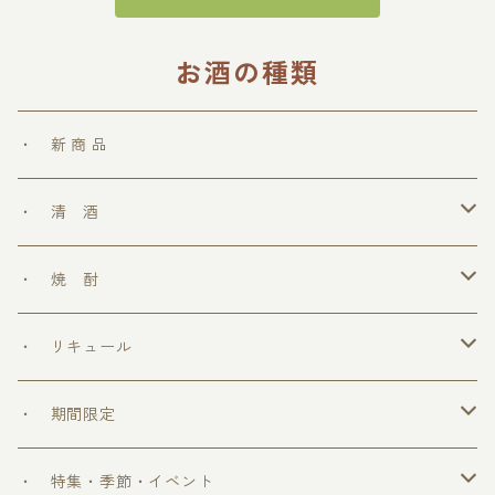
お酒の種類
・ 新 商 品
・ 清 酒
勝鷹
・ 焼 酎
＞ めちゃうまシリーズ
・ リキュール
＞ ウフフの乳酸菌シリーズ
・ 期間限定
＞ 爽和場シリーズ
＞ 爽和場セット
・ 特集・季節・イベント