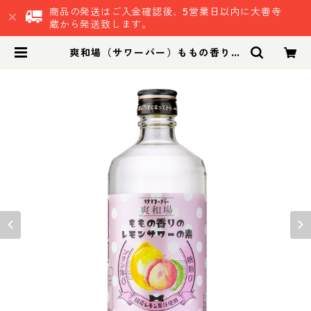
商品の発送はご入金確認後、5営業日以内に大善寺
蔵から発送致します。
爽和場（サワーバー）ももの香りの
レモンサワーの素｜自宅で簡単 健康
志向 糖類ゼロ プリン体ゼロ 人工甘
味料ゼロ 晩酌 食事に合うお酒 お家
居酒屋 ももサワー | 鷹正宗株式会社