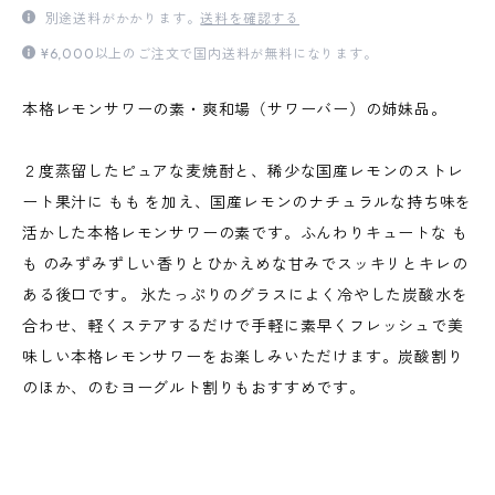
別途送料がかかります。
送料を確認する
¥6,000以上のご注文で国内送料が無料になります。
本格レモンサワーの素・爽和場（サワーバー）の姉妹品。
２度蒸留したピュアな麦焼酎と、稀少な国産レモンのストレ
ート果汁に もも を加え、国産レモンのナチュラルな持ち味を
活かした本格レモンサワーの素です。ふんわりキュートな も
も のみずみずしい香りとひかえめな甘みでスッキリとキレの
ある後口です。 氷たっぷりのグラスによく冷やした炭酸水を
合わせ、軽くステアするだけで手軽に素早くフレッシュで美
味しい本格レモンサワーをお楽しみいただけます。炭酸割り
のほか、のむヨーグルト割りもおすすめです。