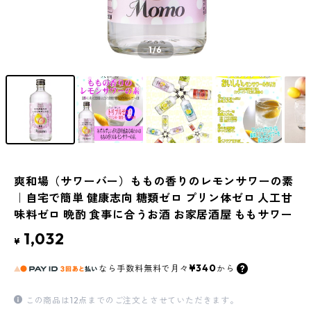
1
/6
爽和場（サワーバー）ももの香りのレモンサワーの素
｜自宅で簡単 健康志向 糖類ゼロ プリン体ゼロ 人工甘
味料ゼロ 晩酌 食事に合うお酒 お家居酒屋 ももサワー
1,032
¥
¥340
なら
手数料無料で
月々
から
この商品は12点までのご注文とさせていただきます。