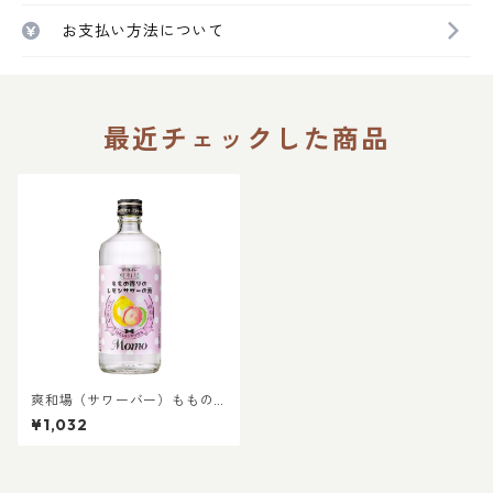
お支払い方法について
最近チェックした商品
爽和場（サワーバー）ももの
香りのレモンサワーの素｜自
¥1,032
宅で簡単 健康志向 糖類ゼロ プ
リン体ゼロ 人工甘味料ゼロ 晩
酌 食事に合うお酒 お家居酒屋
ももサワー