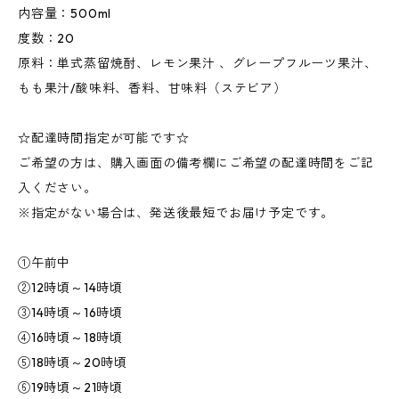
内容量：500ml
度数：20
原料：単式蒸留焼酎、レモン果汁 、グレープフルーツ果汁、
もも果汁/酸味料、香料、甘味料（ステビア）
☆配達時間指定が可能です☆
ご希望の方は、購入画面の備考欄にご希望の配達時間をご記
入ください。
※指定がない場合は、発送後最短でお届け予定です。
①午前中
②12時頃～14時頃
③14時頃～16時頃
④16時頃～18時頃
⑤18時頃～20時頃
⑥19時頃～21時頃