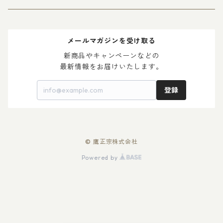
＞ ゆ ず 酒
＞ 木升付き 勝鷹
＞ 父の日 2024
メールマガジンを受け取る
＞ 梅 酒
＞ 母の日 2024
新商品やキャンペーンなどの

最新情報をお届けいたします。
登録
© 鷹正宗株式会社
Powered by