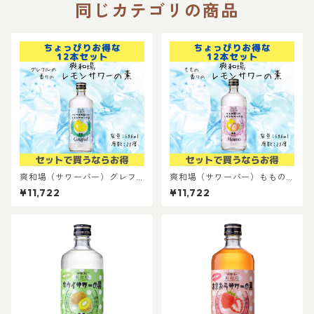
同じカテゴリの商品
爽和場（サワーバー）グレフ
爽和場（サワーバー）ももの
ルの香りのレモンサワーの素
香りのレモンサワーの素 12
¥11,722
¥11,722
【12本セット】｜自宅で簡単
本セット｜自宅で簡単 健康志
健康志向 糖類ゼロ プリン体ゼ
向 糖類ゼロ プリン体ゼロ 晩酌
ロ 晩酌 食事に合うお酒 お家居
食事に合うお酒 お家居酒屋 も
酒屋
もサワー