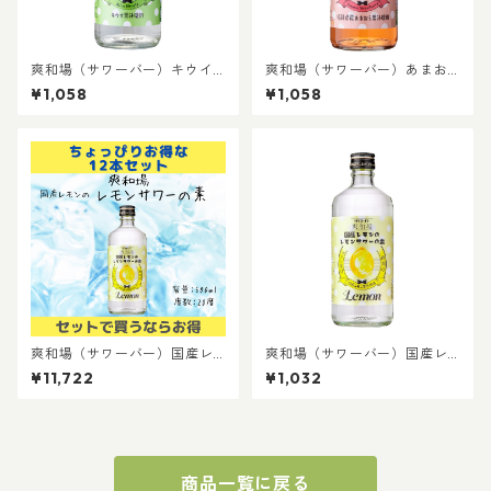
爽和場（サワーバー）キウイ
爽和場（サワーバー）あまお
サワーの素｜自宅で簡単 健康
うサワーの素｜自宅で簡単 健
¥1,058
¥1,058
志向 糖類ゼロ プリン体ゼロ 晩
康志向 糖類ゼロ プリン体ゼロ
酌 食事に合うお酒 お家居酒屋
晩酌 食事に合うお酒 お家居酒
キウイサワー
屋 いちごサワー
爽和場（サワーバー）国産レ
爽和場（サワーバー）国産レ
モンのレモンサワーの素【12
モンのレモンサワーの素｜自
¥11,722
¥1,032
本セット】｜自宅で簡単 健康
宅で簡単 健康志向 糖類ゼロ プ
志向 糖類ゼロ プリン体ゼロ 晩
リン体ゼロ 人工甘味料ゼロ 晩
酌 食事に合うお酒 お家居酒屋
酌 食事に合うお酒 お家居酒屋
商品一覧に戻る