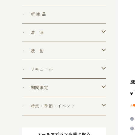
・ 新 商 品
・ 清 酒
勝鷹
・ 焼 酎
＞ めちゃうまシリーズ
・ リキュール
鷹
＞ ウフフの乳酸菌シリーズ
・ 期間限定
¥
＞ 爽和場シリーズ
＞ 爽和場セット
・ 特集・季節・イベント
＞ ゆ ず 酒
＞ 木升付き 勝鷹
＞ 父の日 2024
メールマガジンを受け取る