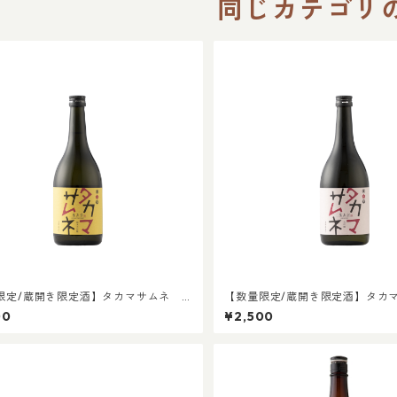
同じカテゴリ
限定/蔵開き限定酒】タカマサムネ
【数量限定/蔵開き限定酒】タ
吟醸
大吟醸
00
¥2,500