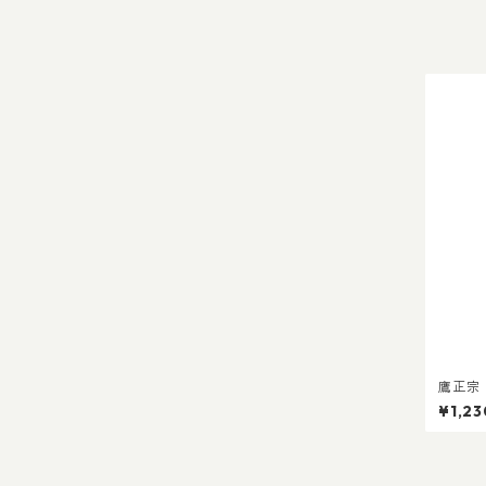
鷹正宗
清酒 
¥1,23