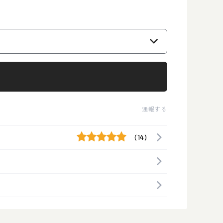
）
通報する
(14)