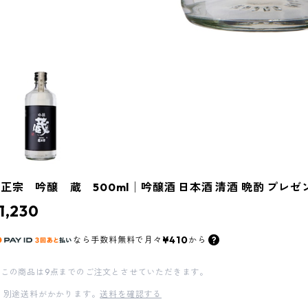
正宗 吟醸 蔵 500ml│吟醸酒 日本酒 清酒 晩酌 プレゼ
1,230
¥410
なら
手数料無料で
月々
から
この商品は9点までのご注文とさせていただきます。
別途送料がかかります。
送料を確認する