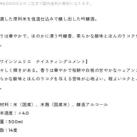
¥6,000以上のご注文で国内送料が無料になります。
選した原料米を低温仕込みで醸し出した吟醸酒。
りは華やかで、ほのかに漂う吟醸香、柔らかな酸味とほんのりコク
。
ワインソムリエ テイスティングコメント】
々しく輝きがある。香りは華やかで桜餅や白桃の甘やかなニュアン
らかな酸味とほんのりコクを与える苦味が心地よい。程よいコクと
。
材料：米（国産）、米麹（国産米）、醸造アルコール
本酒度：＋4.0
量：500ml
数：14度