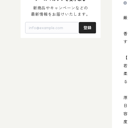
＞ 梅 酒
＞ 母の日 2024
新商品やキャンペーンなどの

最新情報をお届けいたします。
厳
登録
香
す
【
若
柔
る
原
日
容
度