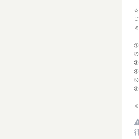
☆
ご
※
①
②
③
④
⑤
⑥
※