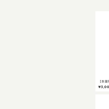
【数量
純米大
¥3,0