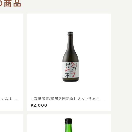
の商品
カマサムネ
【数量限定/蔵開き限定酒】タカマサムネ
吟醸酒
¥2,000